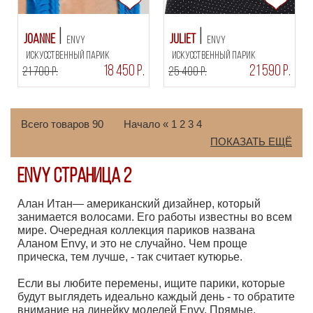
JoAnne
Juliet
Envy
Envy
искусственный парик
искусственный парик
18 450 Р.
21 590 Р.
21 700 Р.
25 400 Р.
Всего товаров 90
Начало
«
1
2
3
4
ПОКАЗАТЬ ЕЩЁ
Envy Страница 2
Алан Итан— американский дизайнер, который
занимается волосами. Его работы известны во всем
мире. Очередная коллекция париков названа
Аланом Envy, и это не случайно. Чем проще
прическа, тем лучше, - так считает кутюрье.
Если вы любите перемены, ищите парики, которые
будут выглядеть идеально каждый день - то обратите
внимание на линейку моделей Envy. Прямые,