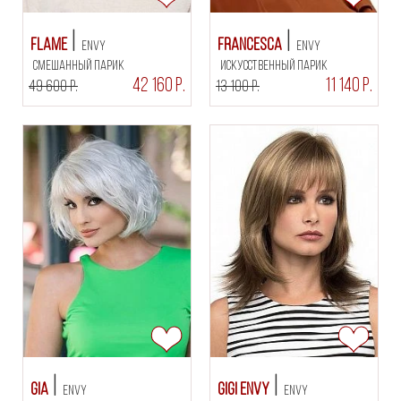
Flame
Francesca
Envy
Envy
смешанный парик
искусственный парик
42 160 Р.
11 140 Р.
49 600 Р.
13 100 Р.
Gia
Gigi Envy
Envy
Envy