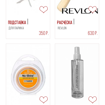
Подставка
Расческа
для парика
Revlon
350 Р.
630 Р.