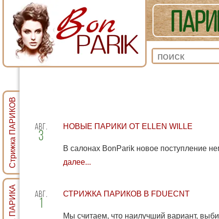
ПАРИ
ТЕРМОСТОЙКИЕ И СМ
Стрижка ПАРИКОВ
авг
НОВЫЕ ПАРИКИ ОТ ELLEN WILLE
3
В салонах BonParik новое поступление нем
далее...
авг
СТРИЖКА ПАРИКОВ В FDUECNT
1
Мы считаем, что наилучший вариант, выбир