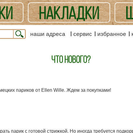
КИ
НАКЛАДКИ
Ш
ЕШАННЫЕ
наши адреса
сервис
избранное
Что
нового?
ецких париков от Ellen Wille. Ждем за покупками!
ать парик с готовой стрижкой. Но иногда требуется подкорре