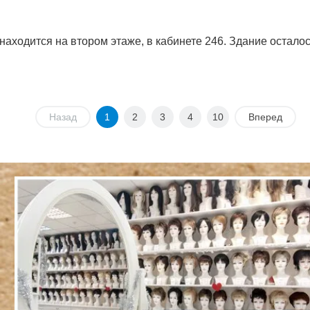
аходится на втором этаже, в кабинете 246. Здание осталось
Назад
1
2
3
4
10
Вперед