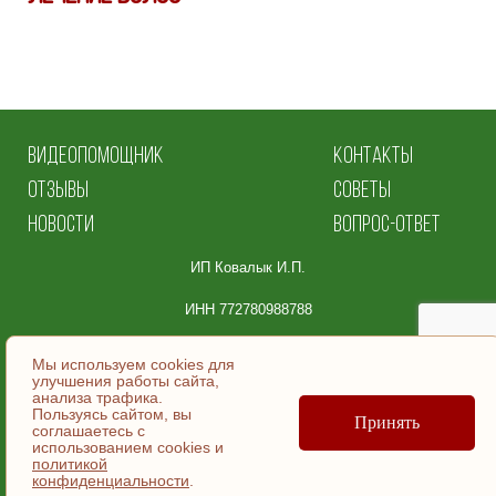
ВИДЕОПОМОЩНИК
КОНТАКТЫ
ОТЗЫВЫ
СОВЕТЫ
НОВОСТИ
ВОПРОС-ОТВЕТ
ИП Ковалык И.П.
ИНН 772780988788
Юридический адрес:
Мы используем cookies для
улучшения работы сайта,
105064, Москва
анализа трафика.
Пользуясь сайтом, вы
ул. Земляной Вал, д.36, эт/помещ 5/ | №9.
Принять
соглашаетесь c
использованием cookies и
политикой
© ИП Ковалык И.П., 2007-2026
конфиденциальности
.
Согласие на обработку персональных данных