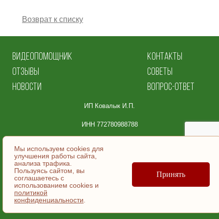
Возврат к списку
ВИДЕОПОМОЩНИК
КОНТАКТЫ
ОТЗЫВЫ
СОВЕТЫ
НОВОСТИ
ВОПРОС-ОТВЕТ
ИП Ковалык И.П.
ИНН 772780988788
Юридический адрес:
Мы используем cookies для
улучшения работы сайта,
105064, Москва
анализа трафика.
Пользуясь сайтом, вы
ул. Земляной Вал, д.36, эт/помещ 5/ | №9.
Принять
соглашаетесь c
использованием cookies и
политикой
© ИП Ковалык И.П., 2007-2026
конфиденциальности
.
Согласие на обработку персональных данных