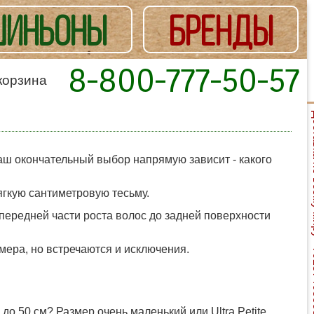
ИНЬОНЫ
БРЕНДЫ
8-800-777-50-57
корзина
Доставка
ваш окончательный выбор напрямую зависит - какого
гкую сантиметровую тесьму.
передней части роста волос до задней поверхности
ера, но встречаются и исключения.
о 50 см? Размер очень маленький или Ultra Petite