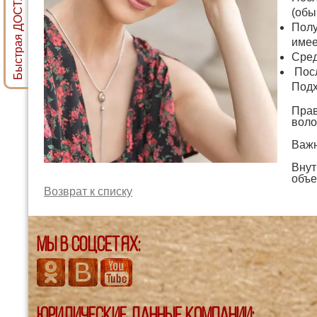
Быстрая ДОСТАВКА ПАРИКА
(обы
Полу
имее
Сред
Посл
Подх
Прав
воло
Важн
Внут
объе
Возврат к списку
Мы в соцсетях:
Юридические данные компании: