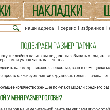
КИ
НАКЛАДКИ
Ш
ЕШАННЫЕ
наши адреса
сервис
избранное
Подбираем размер парика
покупке любого парика вы не должны забывать о том, что 
ера самая умная часть вашего тела.
делить параметры можно с легкостью, взяв в помощники мя
е просто фиксируем лентой окружность головы начиная от 
ольшее количество женщин покупают модели среднего разм
ой у меня размер головы?
е замеров на измерительной ленте вы увидели цифру от 48 д