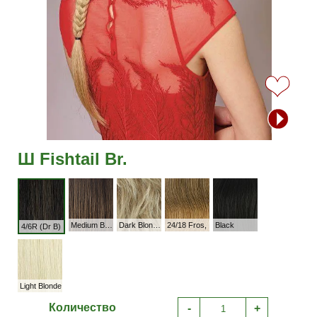
Ш Fishtail Br.
Medium Brown
Dark Blonde 263R
24/18 Fros,
Black
4/6R (Dr B)
Light Blonde
Количество
-
+