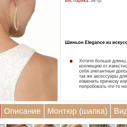
вес парика:
34 гр.
Шиньон Elegance из искус
Хотите больше длины,
коллекцию от известн
себя элегантные допо
так же аксессуары для
изменить прическу ил
попробовать что-то н
Описание
Монтюр (шапка)
Ви