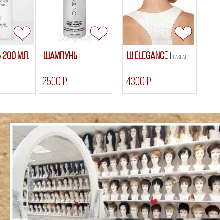
200 мл.
Шампунь
Ш Elegance
Easihair
2500 р.
4300 р.