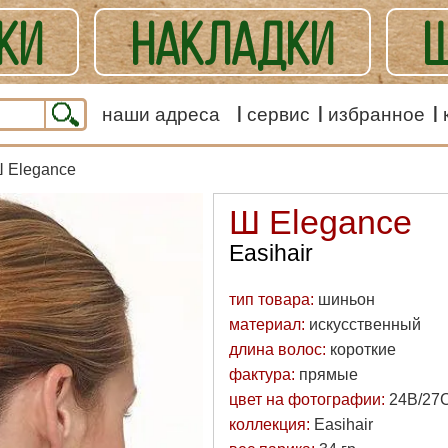
КИ
НАКЛАДКИ
Ш
ЕШАННЫЕ
наши адреса
сервис
избранное
Ш Elegance
Ш Elegance
Easihair
тип товара:
шиньон
материал:
искусственный
длина волос:
короткие
фактура:
прямые
цвет на фотографии:
24B/27
коллекция:
Easihair