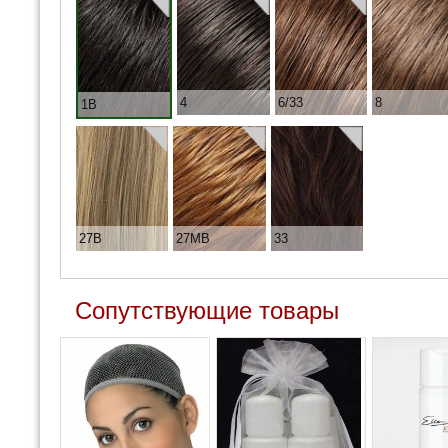
4
6/33
8
1B
27B
27MB
33
Сопутствующие товары