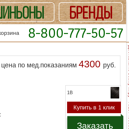
ИНЬОНЫ
БРЕНДЫ
8-800-777-50-57
корзина
Доставка
4300
цена по мед.показаниям
руб.
1B
Купить в 1 клик
C
Заказать