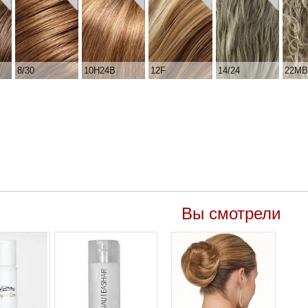
8/30
10H24B
12F
14/24
22M
Вы смотрели