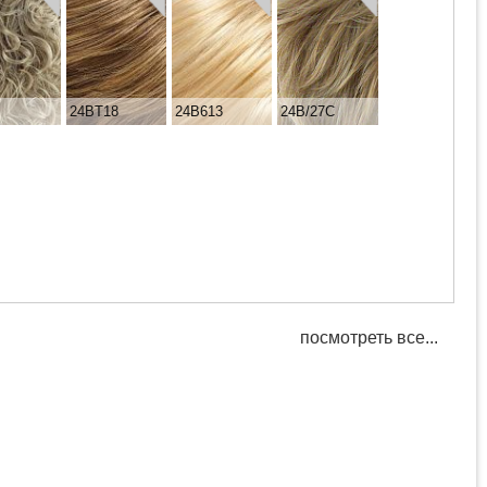
B
24BT18
24B613
24B/27C
посмотреть все...