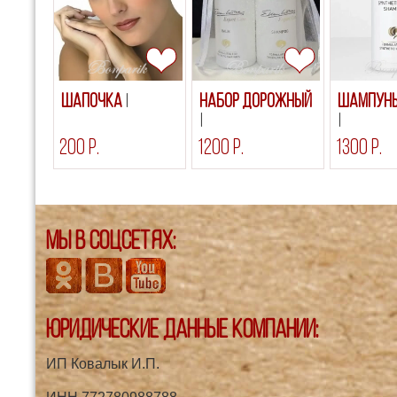
Шапочка
Набор дорожный
Шампунь 
200 р.
1200 р.
1300 р.
Мы в соцсетях:
Юридические данные компании:
ИП Ковалык И.П.