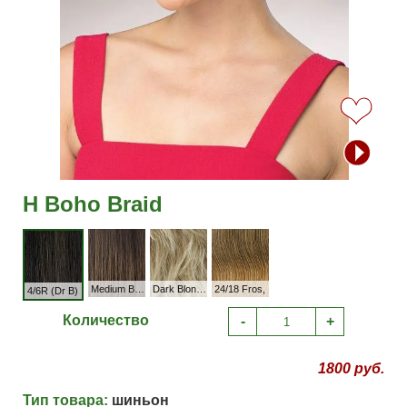
Н Boho Braid
Medium Brown
Dark Blonde 263R
24/18 Fros,
4/6R (Dr B)
Количество
-
+
1800 руб.
Тип товара:
шиньон