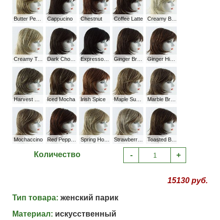
Butter Pecan
Cappucino
Chestnut
Coffee Latte
Creamy Blonde
Creamy Toffee
Dark Chocolate
Expresso 2/4R
Ginger Brown
Ginger Highlight
Harvest Gold
Iced Mocha
Irish Spice
Maple Sugar
Marble Brown
Mochaccino
Red Pepper/Cappucino-H
Spring Honey
Strawberry Swirl
Toasted Brown
Количество
-
+
15130 руб.
Тип товара:
женский парик
Материал:
искусственный