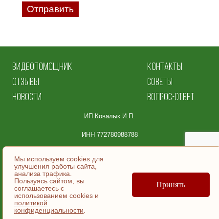
Отправить
ВИДЕОПОМОЩНИК
КОНТАКТЫ
ОТЗЫВЫ
СОВЕТЫ
НОВОСТИ
ВОПРОС-ОТВЕТ
ИП Ковалык И.П.
ИНН 772780988788
Юридический адрес:
Мы используем cookies для
улучшения работы сайта,
105064, Москва
анализа трафика.
Пользуясь сайтом, вы
ул. Земляной Вал, д.36, эт/помещ 5/ | №9.
Принять
соглашаетесь c
использованием cookies и
политикой
© ИП Ковалык И.П., 2007-2026
конфиденциальности
.
Согласие на обработку персональных данных