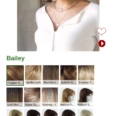
Bailey
Vanilla Lush
Mochaccino-R
Auburn Sugar-R
Creamy Toffee-R
Copper Glaze
Iced Mocha-R
Maple Sugar-R
Nutmeg - r
Apricot Frost
Auburn Sugar