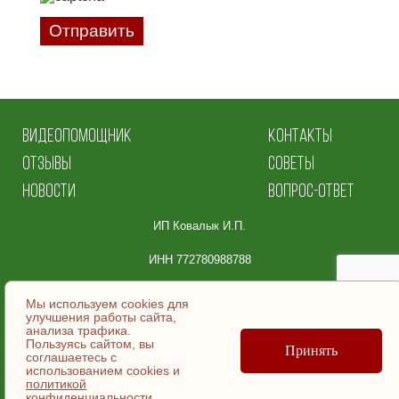
Отправить
ВИДЕОПОМОЩНИК
КОНТАКТЫ
ОТЗЫВЫ
СОВЕТЫ
НОВОСТИ
ВОПРОС-ОТВЕТ
ИП Ковалык И.П.
ИНН 772780988788
Юридический адрес:
Мы используем cookies для
улучшения работы сайта,
105064, Москва
анализа трафика.
Пользуясь сайтом, вы
ул. Земляной Вал, д.36, эт/помещ 5/ | №9.
Принять
соглашаетесь c
использованием cookies и
политикой
© ИП Ковалык И.П., 2007-2026
конфиденциальности
.