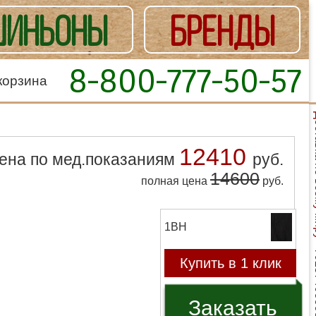
ИНЬОНЫ
БРЕНДЫ
8-800-777-50-57
корзина
Доставка
12410
ена по мед.показаниям
руб.
14600
полная цена
руб.
1BH
Купить в 1 клик
Заказать