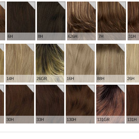
6H
8H
626H
7H
31H
14H
26GR
16H
88H
26H
30H
33H
130H
131GR
131H