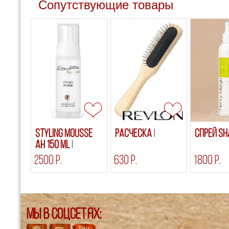
Сопутствующие товары
Styling Mousse
Расческа
Спрей S
AH 150 ml
2500 р.
630 р.
1800 р.
Мы в соцсетях: