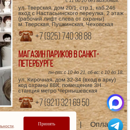
с 11 до 20 без выходных.
ул. Тверская, дом 20/1, стр.1, каб.246
вход с Настасьинского переулка, 2 этаж
(рабочий лифт слева от охраны)
м. Тверская, Пушкинская, Чеховская
+7 (925) 740 38 88
Магазин париков в Санкт-
Петербурге
пн-пт: с 10 до 21, сб-вс: с 10 до 18.
ул. Кирочная, дом 32-34 (вход в арку)
код охраны 88К, помещение 3Н
станция метро Чернышевская
+7 (921) 321 69 50
мощник
Доставка
Оплата
Принять
льности
.