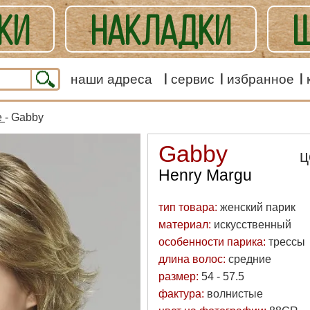
КИ
НАКЛАДКИ
Ш
ЕШАННЫЕ
наши адреса
сервис
избранное
е
- Gabby
Gabby
ц
Henry Margu
тип товара:
женский парик
материал:
искусственный
особенности парика:
трессы
длина волос:
средние
размер:
54 - 57.5
фактура:
волнистые