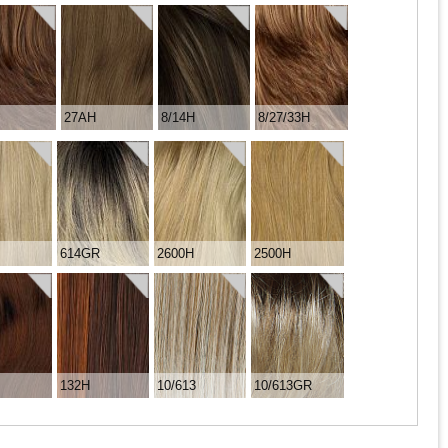
27AH
8/14H
8/27/33H
614GR
2600H
2500H
132H
10/613
10/613GR