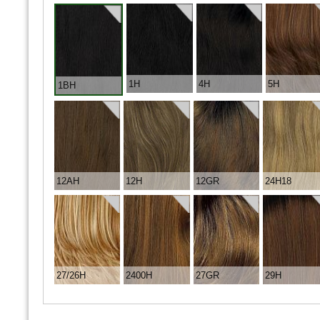
1H
4H
5H
1BH
12AH
12H
12GR
24H18
27/26H
2400H
27GR
29H