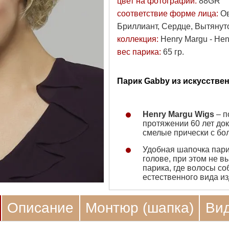
цвет на фотографии:
88GR
соответствие форме лица:
Ов
Бриллиант, Сердце, Вытянут
коллекция:
Henry Margu - He
вес парика:
65 гр.
Парик Gabby из искусствен
Henry Margu Wigs
– п
протяжении 60 лет до
смелые прически с б
Удобная шапочка парик
голове, при этом не 
парика, где волосы с
естественного вида и
Описание
Монтюр (шапка)
Ви