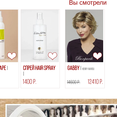
Вы смотрели
HAPE
Спрей Hair Spray
Gabby
Henry Margu
1400 р.
12410 р.
14600 р.