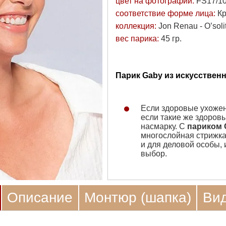
цвет на фотографии:
FS17/1
соответствие форме лица:
Кр
коллекция:
Jon Renau - O’soli
вес парика:
45 гр.
Парик Gaby из искусственн
Если здоровые ухоженн
если такие же здоровы
насмарку. С
париком 
многослойная стрижка,
и для деловой особы,
выбор.
Описание
Монтюр (шапка)
Ви