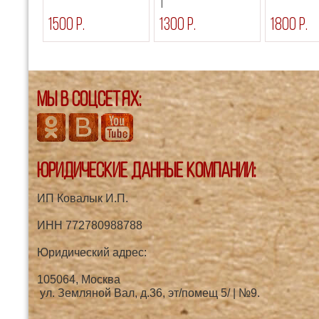
1500 р.
1300 р.
1800 р.
Мы в соцсетях:
Юридические данные компании:
ИП Ковалык И.П.
ИНН 772780988788
Юридический адрес:
105064, Москва
ул. Земляной Вал, д.36, эт/помещ 5/ | №9.