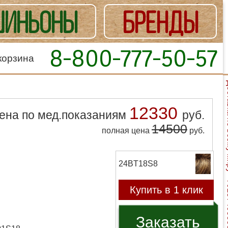
ИНЬОНЫ
БРЕНДЫ
8-800-777-50-57
корзина
Доставка
12330
ена по мед.показаниям
руб.
14500
полная цена
руб.
24BT18S8
Купить в 1 клик
Заказать