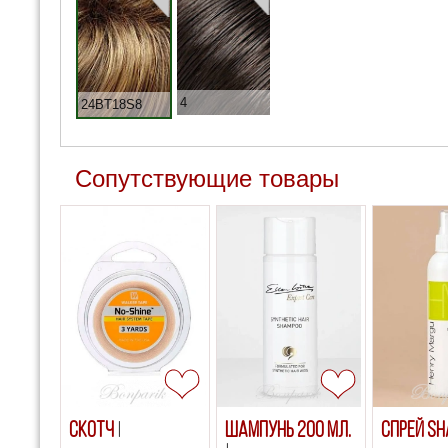
4
24BT18S8
Сопутствующие товары
Скотч
Шампунь 200 мл.
Спрей S