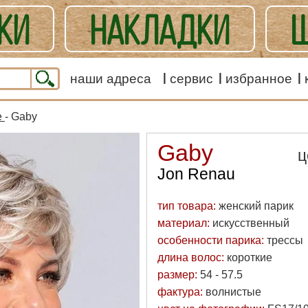
КИ
НАКЛАДКИ
Ш
ЕШАННЫЕ
наши адреса
сервис
избранное
е
- Gaby
Gaby
ц
Jon Renau
тип товара:
женский парик
материал:
искусственный
особенности парика:
трессы
длина волос:
короткие
размер:
54 - 57.5
фактура:
волнистые