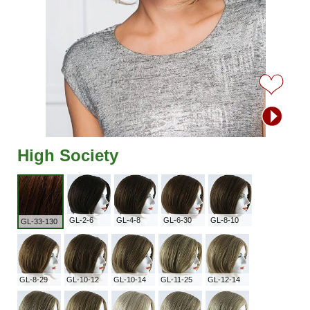
High Society
GL-2-6
GL-4-8
GL-6-30
GL-8-10
GL-33-130
GL-8-29
GL-10-12
GL-10-14
GL-11-25
GL-12-14