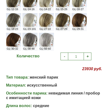
GL-12-16
GL-14-16
GL-14-22
GL-15-26
GL-16-27
GL-18-23
GL-23-101
GL-27-22
GL-27-29
GL-29-31
GL-30-32
GL-38-48
GL-56-60
Количество
-
+
23930 руб.
Тип товара:
женский парик
Материал:
искусственный
Особенности парика:
невидимая линия / пробор
с имитацией кожи
Длина волос:
средние