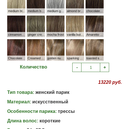
medium blond
medium brown
medium grey
almond breeze
chocolate caramel
cinnamon raisin
ginger cream
mocha frost
vanilla butter
Amaretto Cream
Chocolate Cherry
Creamed Coffee
golden nutmeg
sparking champagne
toasted sesame
Количество
-
+
13220 руб.
Тип товара:
женский парик
Материал:
искусственный
Особенности парика:
трессы
Длина волос:
короткие