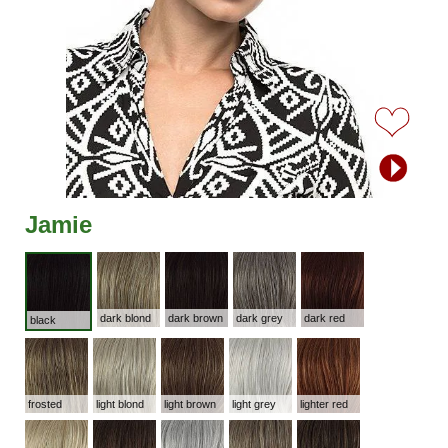
Jamie
dark blond
dark brown
dark grey
dark red
black
frosted
light blond
light brown
light grey
lighter red