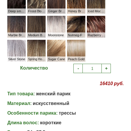
Deep smoky br
Frosti Blonde
Ginger Brown
Honey Brown R
Iced Mocha-R
Marble Brown R
Medium Brown
Moonstone
Nutmeg-F
Razberry Ice-R
Silver Stone
Spring Honey-R
Sugar Cane
Peach Gold
Количество
-
+
16410 руб.
Тип товара:
женский парик
Материал:
искусственный
Особенности парика:
трессы
Длина волос:
короткие