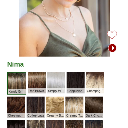
Nima
Red Brown
Simply White
Cappucino
Champagne - r
Kandy Brown LR
Chestnut
Coffee Latte
Creamy Blonde
Creamy Toffee-R
Dark Chocolate