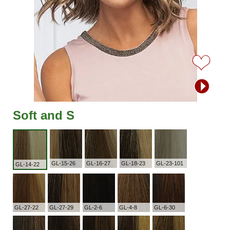
Soft and S
GL-15-26
GL-16-27
GL-18-23
GL-23-101
GL-14-22
GL-27-22
GL-27-29
GL-2-6
GL-4-8
GL-6-30