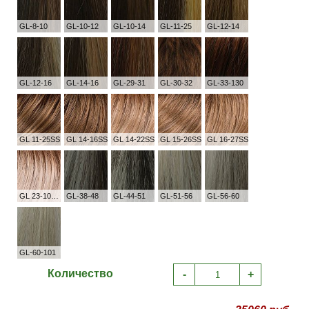
GL-8-10
GL-10-12
GL-10-14
GL-11-25
GL-12-14
GL-12-16
GL-14-16
GL-29-31
GL-30-32
GL-33-130
GL 11-25SS
GL 14-16SS
GL 14-22SS
GL 15-26SS
GL 16-27SS
GL 23-101SS
GL-38-48
GL-44-51
GL-51-56
GL-56-60
GL-60-101
Количество
-
+