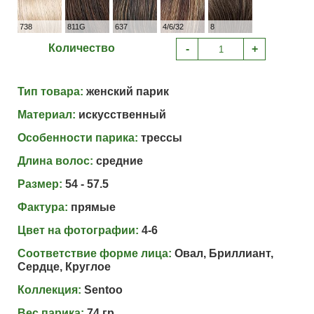
738
811G
637
4/6/32
8
Количество
-
+
Тип товара:
женский парик
Материал:
искусственный
Особенности парика:
трессы
Длина волос:
средние
Размер:
54 - 57.5
Фактура:
прямые
Цвет на фотографии:
4-6
Соответствие форме лица:
Овал, Бриллиант,
Сердце, Круглое
Коллекция:
Sentoo
Вес парика:
74 гр.