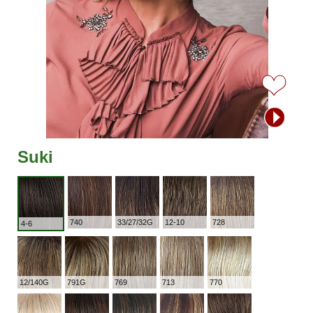
Suki
740
33/27/32G
12-10
728
4-6
12/140G
791G
769
713
770