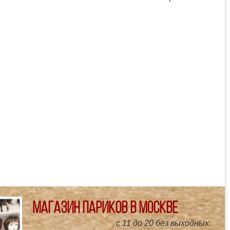
Магазин париков в Москве
с 11 до 20 без выходных.