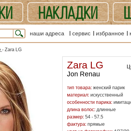
КИ
НАКЛАДКИ
Ш
ЕШАННЫЕ
наши адреса
сервис
избранное
е
- Zara LG
Zara LG
ц
Jon Renau
тип товара:
женский парик
материал:
искусственный
особенности парика:
имитаци
длина волос:
длинные
размер:
54 - 57.5
фактура:
прямые