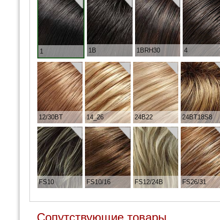
1B
1BRH30
4
1
12/30BT
14_26
24B22
24BT18S8
FS10
FS10/16
FS12/24B
FS26/31
Сопутствующие товары