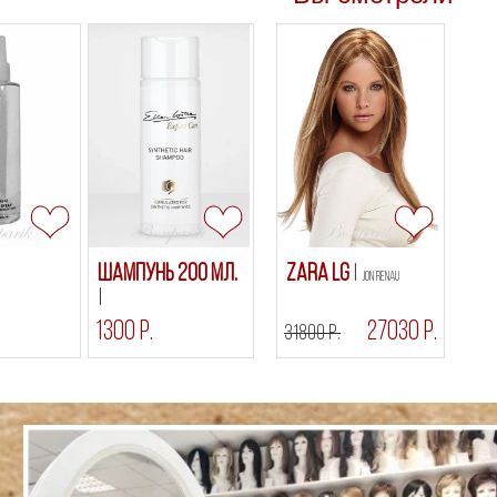
Шампунь 200 мл.
Zara LG
Jon Renau
1300 р.
27030 р.
31800 р.