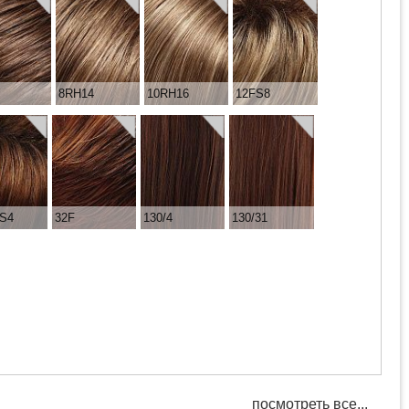
8RH14
10RH16
12FS8
S4
32F
130/4
130/31
посмотреть все...