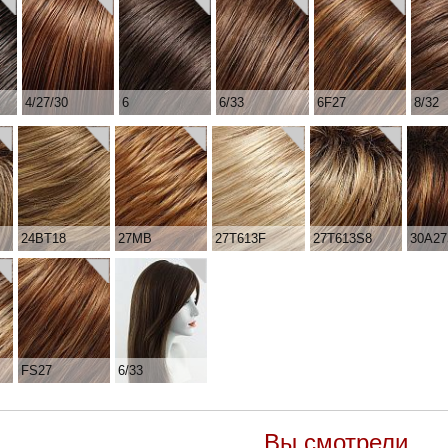
4/27/30
6
6/33
6F27
8/32
24BT18
27MB
27T613F
27T613S8
30A27
FS27
6/33
Вы смотрели