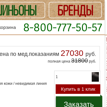
ИНЬОНЫ
БРЕНДЫ
8-800-777-50-57
корзина
Доставка
27030
ена по мед.показаниям
руб.
31800
полная цена
руб.
1
я кожи / невидимая линия
Купить в 1 клик
Заказать