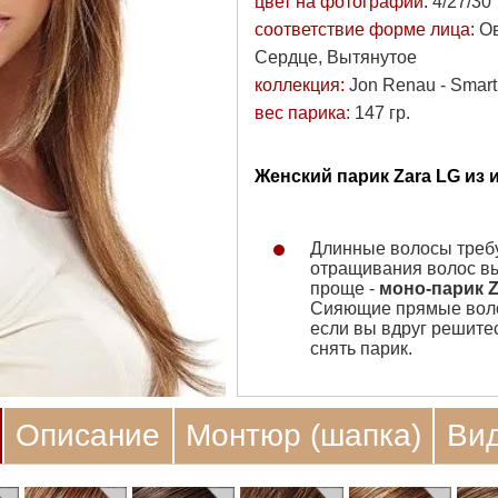
цвет на фотографии:
4/27/30
соответствие форме лица:
Ов
Сердце, Вытянутое
коллекция:
Jon Renau - Smar
вес парика:
147 гр.
Женский парик Zara LG из 
Длинные волосы требу
отращивания волос вы
проще -
моно-парик Z
Сияющие прямые волос
если вы вдруг решитес
снять парик.
Описание
Монтюр (шапка)
Ви