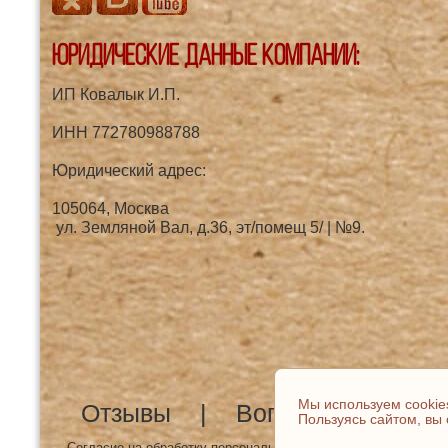
Юридические данные компании:
ИП Ковалык И.П.
ИНН 772780988788
Юридический адрес:
105064, Москва
ул. Земляной Вал, д.36, эт/помещ 5/ | №9.
Мы используем cookie
Отзывы
Вопрос-ответ
Пользуясь сайтом, вы
Согласие на обработку персональных данных