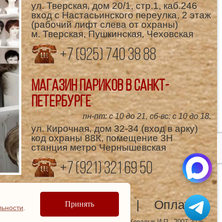
ул. Тверская, дом 20/1, стр.1, каб.246
вход с Настасьинского переулка, 2 этаж
(рабочий лифт слева от охраны)
м. Тверская, Пушкинская, Чеховская
+7 (925) 740 38 88
Магазин париков в Санкт-
Петербурге
пн-пт: с 10 до 21, сб-вс: с 10 до 18.
ул. Кирочная, дом 32-34 (вход в арку)
код охраны 88К, помещение 3Н
станция метро Чернышевская
+7 (921) 321 69 50
мощник
Доставка
Оплата
Принять
льности
.
© ИП Ковалык И.П., 2007-2026