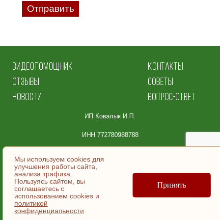
Отправить
ВИДЕОПОМОЩНИК
КОНТАКТЫ
ОТЗЫВЫ
СОВЕТЫ
НОВОСТИ
ВОПРОС-ОТВЕТ
ИП Ковалык И.П.
ИНН 772780988788
Юридический адрес:
Мы используем cookies для
улучшения работы сайта,
105064, Москва
анализа трафика.
Пользуясь сайтом, вы
ул. Земляной Вал, д.36, эт/помещ 5/ | №9.
Принять
соглашаетесь c
использованием cookies и
политикой
© ИП Ковалык И.П., 2007-2026
конфиденциальности
.
Согласие на обработку персональных данных