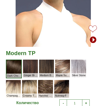
Modern TP
Ginger Brown
Medium Brown
Maple Sugar-R
Silver Stone
Dark Chocolate
Champagne - r
Creamy Toffee-R
Harvest Gold
Nutmeg-F
Количество
-
+