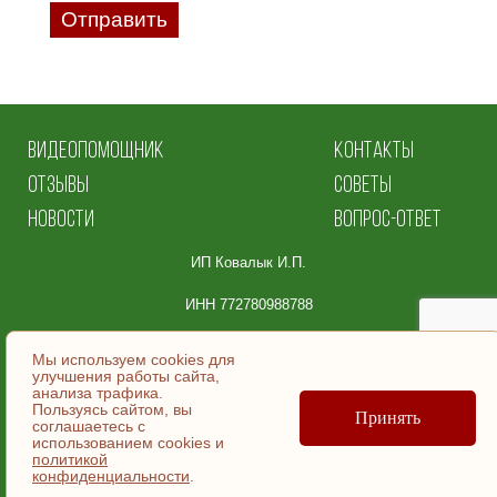
Отправить
ВИДЕОПОМОЩНИК
КОНТАКТЫ
ОТЗЫВЫ
СОВЕТЫ
НОВОСТИ
ВОПРОС-ОТВЕТ
ИП Ковалык И.П.
ИНН 772780988788
Юридический адрес:
Мы используем cookies для
улучшения работы сайта,
105064, Москва
анализа трафика.
Пользуясь сайтом, вы
ул. Земляной Вал, д.36, эт/помещ 5/ | №9.
Принять
соглашаетесь c
использованием cookies и
политикой
© ИП Ковалык И.П., 2007-2026
конфиденциальности
.
Согласие на обработку персональных данных