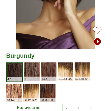
Burgundy
8
8.12
S12.88.200
S12.88.200T
4.6
10.14
S8.12.14.26
S830.6.30
Количество
-
+