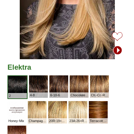
Elektra
4-8
6-10-6
Chocolate-Mix(8-10-27-20)
Ch.-Cr.-R (10-27-20R+R8)
2
Honey-Mix
Champagne-Root (20R-23+Root10)
20R-19+R12
23A-26+R16
Terracotta-Gold (30-8-27R-8)