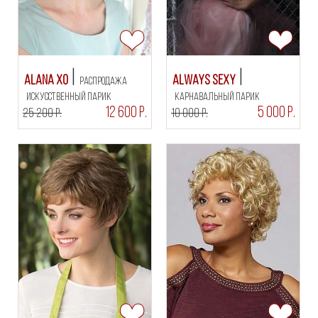
Alana XO
Always Sexy
РАСПРОДАЖА
искусственный парик
РАСПРОДАЖА
карнавальный парик
12 600 Р.
5 000 Р.
25 200 Р.
10 000 Р.