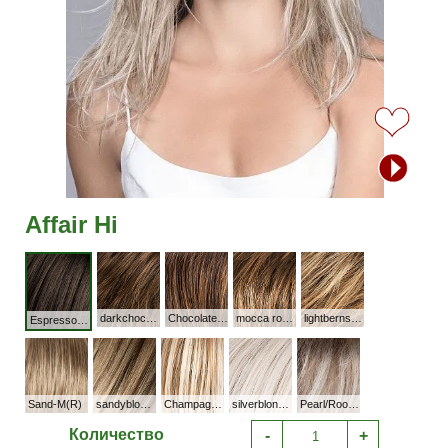
Affair Hi
darkchocolate rooted
Chocolate mix
mocca rooted
lightbernstein rooted
Espresso-Mix(M2S)
Sand-M(R)
sandyblonde rooted
Champagne-M
silverblonde rooted
Pearl/Rooted
Количество
-
+