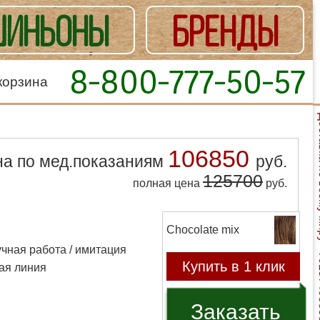
ИНЬОНЫ
БРЕНДЫ
8-800-777-50-57
корзина
Доставка
106850
на по мед.показаниям
руб.
125700
полная цена
руб.
Chocolate mix
чная работа / имитация
Купить в 1 клик
ая линия
Заказать