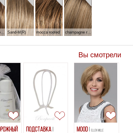
bernstein rooted
Sand-M(R)
mocca rooted
champagne rooted
Вы смотрели
орожный
Подставка
Mood
Ellen Wille