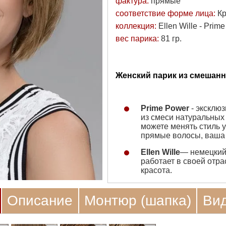
фактура:
прямые
соответствие форме лица:
Кр
коллекция:
Ellen Wille - Prim
вес парика:
81 гр.
Женский парик из смешанны
Prime Power
- эксклюз
из смеси натуральных
можете менять стиль у
прямые волосы, ваша 
Ellen Wille
— немецкий
работает в своей отрас
красота.
Описание
Монтюр (шапка)
Ви