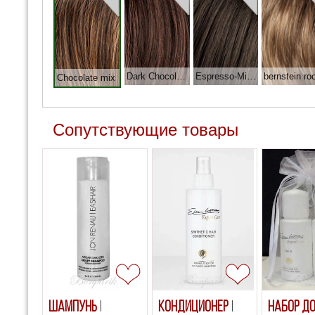
Dark Chocolate-M(R)(M5S)
Espresso-Mix(M2S)
Chocolate mix
Сопутствующие товары
Шампунь
Кондиционер
Набор д