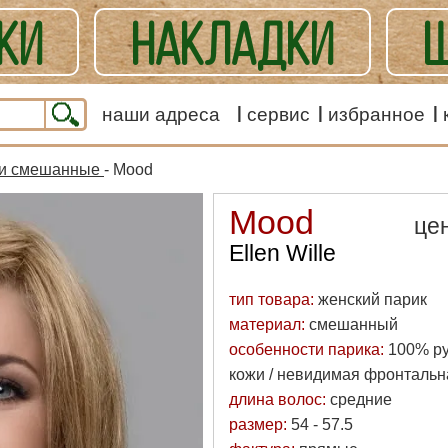
КИ
НАКЛАДКИ
Ш
ЕШАННЫЕ
наши адреса
сервис
избранное
 и смешанные
- Mood
Mood
це
Ellen Wille
тип товара:
женский парик
материал:
смешанный
особенности парика:
100% ру
кожи / невидимая фронтальн
длина волос:
средние
размер:
54 - 57.5