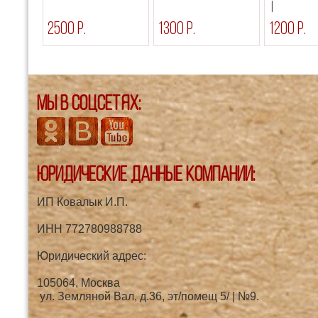
2500 р.
1300 р.
1200 р.
Мы в соцсетях:
Юридические данные компании:
ИП Ковалык И.П.
ИНН 772780988788
Юридический адрес:
105064, Москва
ул. Земляной Вал, д.36, эт/помещ 5/ | №9.