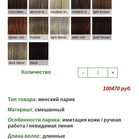
chocolate caramel
almond breeze
medium blond
medium brown
light brown
lighter red
frosted
light blond
dark red
dark brown
dark blond
black
Количество
-
+
100470 руб.
Тип товара:
женский парик
Материал:
смешанный
Особенности парика:
имитация кожи / ручная
работа / невидимая линия
Длина волос:
длинные