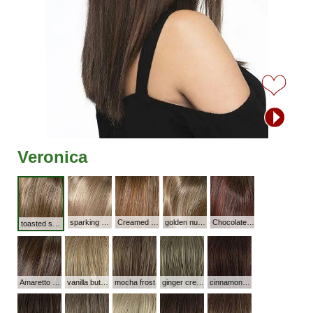
Veronica
sparking champagne
Creamed Coffee
golden nutmeg
Chocolate Cherry
toasted sesame
Amaretto Cream
vanilla butter
mocha frost
ginger cream
cinnamon raisin