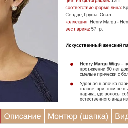
цвет на фотографии:
12H
соответствие форме лица:
Кр
Сердце, Груша, Овал
коллекция:
Henry Margu - He
вес парика:
57 гр.
Искусственный женский па
Henry Margu Wigs
– п
протяжении 60 лет до
смелые прически с б
Удобная шапочка парик
голове, при этом не 
парика, где волосы с
естественного вида и
Описание
Монтюр (шапка)
Ви