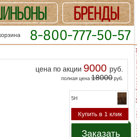
ИНЬОНЫ
БРЕНДЫ
8-800-777-50-57
корзина
Доставка
9000
цена по акции
руб.
18000
полная цена
руб.
5H
Купить в 1 клик
Заказать