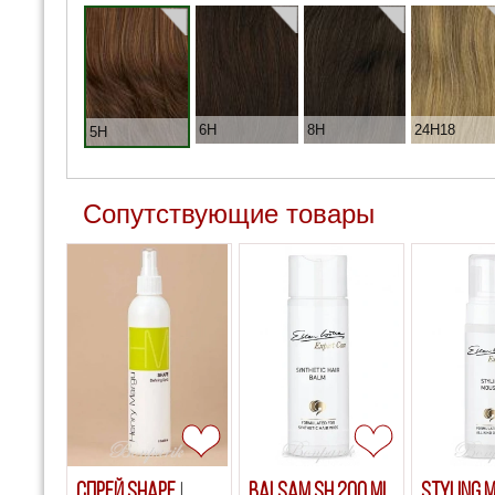
6H
8H
24H18
5H
Сопутствующие товары
Спрей SHAPE
Balsam SH 200 ml
Styling 