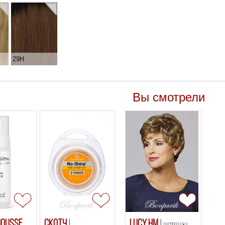
29H
Вы смотрели
Mousse
Скотч
Lucy HM