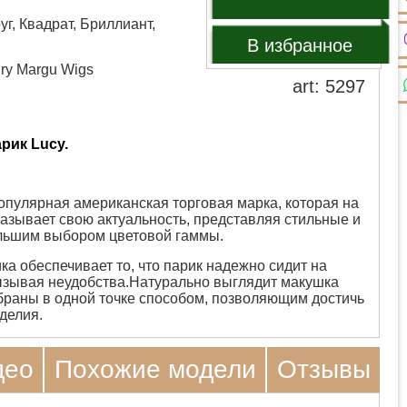
уг, Квадрат, Бриллиант,
В избранное
nry Margu Wigs
art: 5297
рик Lucy.
опулярная американская торговая марка, которая на
казывает свою актуальность, представляя стильные и
ольшим выбором цветовой гаммы.
а обеспечивает то, что парик надежно сидит на
вызывая неудобства.Натурально выглядит макушка
обраны в одной точке способом, позволяющим достичь
зделия.
део
Похожие модели
Отзывы