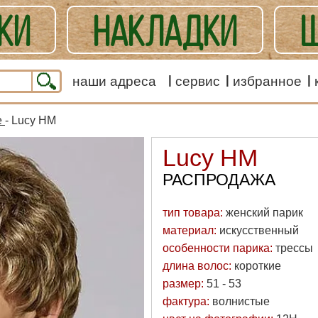
КИ
НАКЛАДКИ
Ш
ЕШАННЫЕ
наши адреса
сервис
избранное
е
- Lucy HM
Lucy HM
РАСПРОДАЖА
тип товара:
женский парик
материал:
искусственный
особенности парика:
трессы
длина волос:
короткие
размер:
51 - 53
фактура:
волнистые