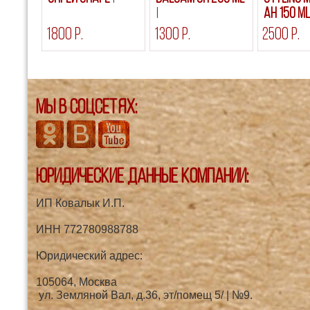
AH 150 m
1800 р.
1300 р.
2500 р.
Мы в соцсетях:
Юридические данные компании:
ИП Ковалык И.П.
ИНН 772780988788
Юридический адрес:
105064, Москва
ул. Земляной Вал, д.36, эт/помещ 5/ | №9.